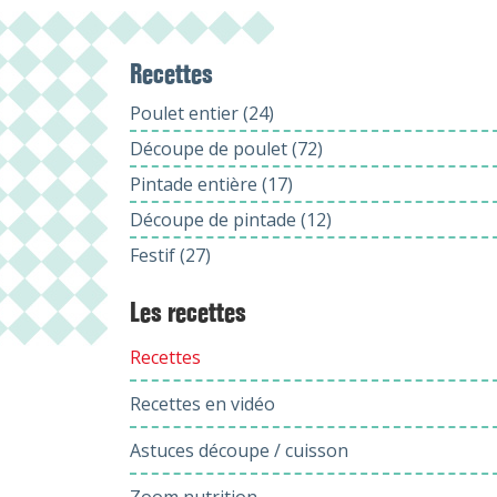
Recettes
Poulet entier (24)
Découpe de poulet (72)
Pintade entière (17)
Découpe de pintade (12)
Festif (27)
Les recettes
Recettes
Recettes en vidéo
Astuces découpe / cuisson