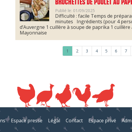
BROCHETTES DE POULET AU PAP
Publié le: 01/09/2025
Difficulté : facile Temps de prépar
minutes Ingrédients (pour 4 person
d’Auvergne 1 cuillère à soupe de paprika 1 cuillère 
Mayonnaise
1
2
3
4
5
6
7
ens
Espace presse
Légal
Contact
Espace privé
Adm