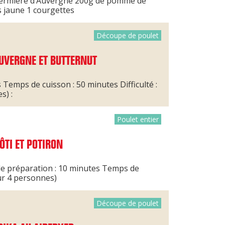
 fermière d’Auvergne ​ 200g de pomme de
 jaune ​ ​1 courgettes ​
Découpe de poulet
AUVERGNE ET BUTTERNUT
Temps de cuisson : 50 minutes Difficulté :
s) :
Poulet entier
ÔTI ET POTIRON
s de préparation : 10 minutes Temps de
ur 4 personnes)
Découpe de poulet