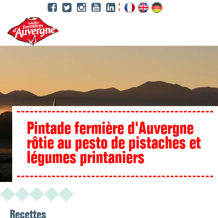
Aller
au
contenu
principal
Pintade fermière d'Auvergne
rôtie au pesto de pistaches et
légumes printaniers
Recettes