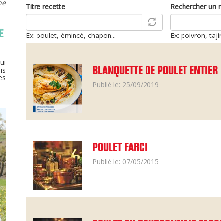
ne
Titre recette
Rechercher un 
E
Ex: poulet, émincé, chapon...
Ex: poivron, taj
ui
is
BLANQUETTE DE POULET ENTIER
es
Publié le: 25/09/2019
POULET FARCI
Publié le: 07/05/2015