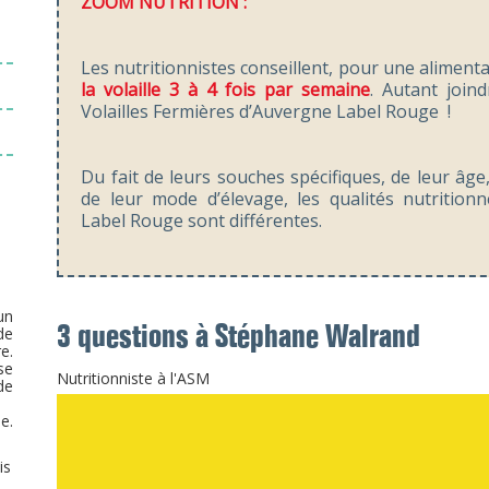
ZOOM NUTRITION :
Dinde fermière d'Auvergne
Poularde fermière d'Auvergne
Les nutritionnistes conseillent, pour une alimenta
la volaille 3 à 4 fois par semaine
. Autant joind
Volailles Fermières d’Auvergne Label Rouge !
OU TROUVER NOS VOLAILLES ?
Du fait de leurs souches spécifiques, de leur âge
de leur mode d’élevage, les qualités nutritionn
Label Rouge sont différentes.
un
de
3 questions à Stéphane Walrand
e.
se
Nutritionniste à l'ASM
de
e.
is