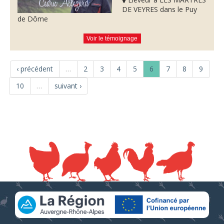
DE VEYRES dans le Puy
de Dôme
Voir le témoignage
‹ précédent
…
2
3
4
5
6
7
8
9
10
…
suivant ›