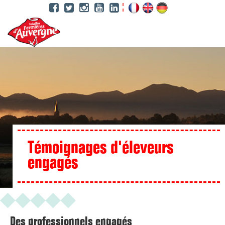
Aller
au
contenu
principal
Témoignages d'éleveurs
engagés
Des professionnels engagés