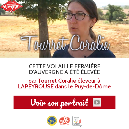
Aller
au
contenu
principal
CETTE VOLAILLE FERMIÈRE
D'AUVERGNE A ÉTÉ ÉLEVÉE
par
Tourret Coralie
éleveur à
LAPEYROUSE dans le Puy-de-Dôme
Voir son portrait