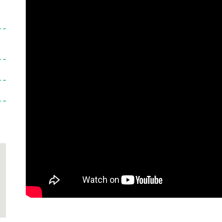
Dinde fermière d'Auvergne
Poularde fermière d'Auvergne
OU TROUVER NOS VOLAILLES ?