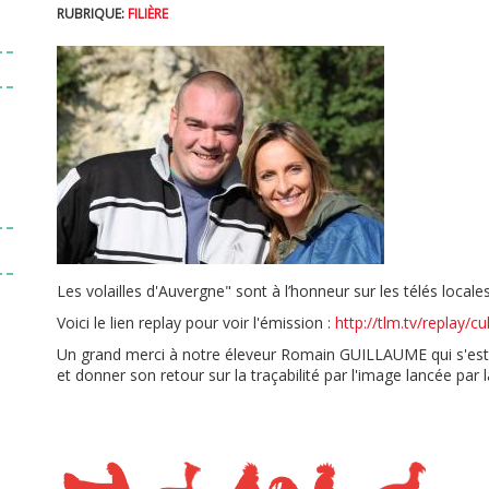
RUBRIQUE:
FILIÈRE
Dinde fermière d'Auvergne
Poularde fermière d'Auvergne
OU TROUVER NOS VOLAILLES ?
Les volailles d'Auvergne" sont à l’honneur sur les télés loc
Voici le lien replay pour voir l'émission :
http://tlm.tv/replay/
Un grand merci à notre éleveur Romain GUILLAUME qui s'est 
et donner son retour sur la traçabilité par l'image lancée par l