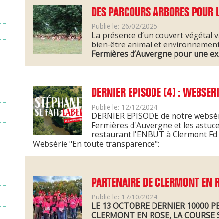
Dinde fermière d'Auvergne
DES PARCOURS ARBORES POUR LE
Publié le: 26/02/2025
Poularde fermière d'Auvergne
La présence d’un couvert végétal v
bien-être animal et environnement
OU TROUVER NOS VOLAILLES ?
Fermières d’Auvergne pour une ex
DERNIER EPISODE (4) : WEBSERI
Publié le: 12/12/2024
DERNIER EPISODE de notre websérie 
Fermières d'Auvergne et les astuc
restaurant l'ENBUT à Clermont Fd à
Websérie "En toute transparence":
PARTENAIRE DE CLERMONT EN 
Publié le: 17/10/2024
LE 13 OCTOBRE DERNIER 10000 P
CLERMONT EN ROSE, LA COURSE S